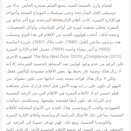
اهتمام وارن بالسينما الفنية.
يتمتع الفيلم بسحره الخاص، بدءًا من
موسيقى الجاز المتأرجحة وحتى تسلسلات المونتاج الضيقة وأجواءه
هو الإثارة المثيرة.
كانت أفلام الإثارة
xnxx
نوع آخر شائع من
المزعجة.
المثيرة تحظى بشعبية كبيرة في أواخر الثمانينيات وأوائل التسعينيات.
ونتيجة لذلك، أنتجت هوليوود العديد من الأفلام في هذا النوع.
وشملت
هذه يرتدون ملابس للقتل (1980)، قلب ملاك (1987)، غريزة أساسية
(1992) و أنثى بيضاء واحدة (1994).
تشمل أفلام الإثارة المثيرة
الشهيرة الأخرى The Boy Next Door (2015) وCompliance (2012).
على الرغم من عدم وجود قوانين ضد المشاهد الجنسية الصريحة، إلا أنه
لا تزال هناك وصمة عار تحيط بها.
بعض الأفلام مصنوعة للبالغين فقط،
ولكن لا تزال هناك قواعد معينة يجب اتباعها حتى تكون مقبولة.
من
المهم أن تكون على دراية بهذه الأمور قبل اتخاذ قرارك بشأن مشاهدة
فيلم جنسي أم لا.
الأفلام المثيرة هي الأفلام التي تثير الرغبة الجنسية
لدى المرأة.
قد تكون أيضًا فلسفية بطبيعتها، وتستكشف جماليات
الشهوانية والحب الرومانسي.
هناك العديد من الأنواع المختلفة للأفلام
الجنسية، بما في ذلك الأعمال الدرامية الرومانسية وأفلام الإثارة المثيرة
والكوميديا الجنسية.
ومع ذلك، فهي تهدف عمومًا إلى الترفيه عن
الجماهير في سن النضج.
لم تخضع الأفلام الجنسية الأولى للرقابة، لكنها