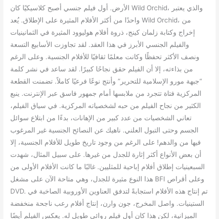
الأرض.
أول فيلم جنسي أصبح كلاسيكيًا كان Wild Orchid، والذي يعتبر
واحدًا من أكثر الأفلام المثيرة على الإطلاق.
يُعد Wild Orchid، من
إخراج وكتابة زلمان كينج، ذروة أفلام هوليوود المثيرة في الثمانينيات
والفيلم الجنسي الأبرز في هذا العقد.
لقد تجاوزت الأسابيع التسعة
ونصف الأكثر تحفظًا وكانت معلمًا ثقافيًا للأفلام الجنسية.
وعلى الرغم
من بذاءته، إلا أن الفيلم حقق نجاحًا كبيرًا.
لقد ساعد في نشر كلمة
“جبهة مورو الإسلامية للتحرير” وأنتج نوعًا فرعيًا كاملاً.
تضمنت القطعة
المركزية فتاة تتجرد من ملابسها أمام جمهور فاسق عبر الإنترنت.
ينبع
الكثير من نجاح الفيلم من حبه لشخصياته المركزية.
في سياق الفيلم،
تعاني الشخصيات من عدد كبير من الإهانات، بدءًا من ابتلاع سوائل
الجسم وحتى التبول العلني.
ناهيك عن النصائح الجنسية غير المرغوب
فيها من والدهم!
على الرغم من وجود تاريخ طويل للأفلام الجنسية، إلا
أن بعض الأنواع أكثر إثارة للجدل من غيرها.
على سبيل المثال، شهدت
السبعينيات إطلاق أفلام إباحية للمثليين.
غالبًا ما كانت الأفلام الأولى من
هذا النوع مثيرة للجدل، وهي متاحة الآن على مشغل BFI وعلى أقراص
تم إنتاج هذه الأفلام استجابةً لتدفق العناوين الأوروبية الصاخبة في
DVD.
الستينيات.
واصل المخرج، جون وارن، إنتاج أفلام رعب ناجحة منخفضة
الميزانية، لكن هذا كان أول فيلم روائي طويل له.
يعكس الفيلم أيضًا