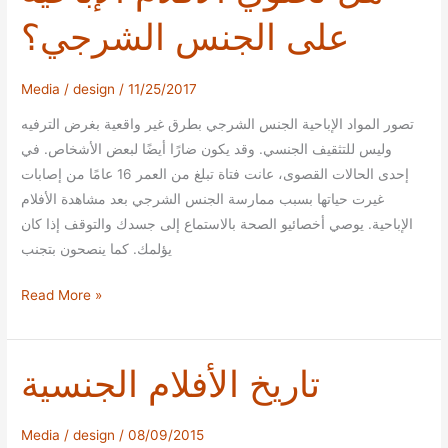
تمارس
على الجنس الشرجي؟
الجنس
مع
امرأتين
Media
/
design
/
11/25/2017
في
تصور المواد الإباحية الجنس الشرجي بطرق غير واقعية بغرض الترفيه
نفس
وليس للتثقيف الجنسي. وقد يكون ضارًا أيضًا لبعض الأشخاص. في
الوقت؟
إحدى الحالات القصوى، عانت فتاة تبلغ من العمر 16 عامًا من إصابات
غيرت حياتها بسبب ممارسة الجنس الشرجي بعد مشاهدة الأفلام
الإباحية. يوصي أخصائيو الصحة بالاستماع إلى جسدك والتوقف إذا كان
يؤلمك. كما ينصحون بتجنب
هل
Read More »
تحتوي
الأفلام
الإباحية
تاريخ الأفلام الجنسية
على
الجنس
Media
/
design
/
08/09/2015
الشرجي؟