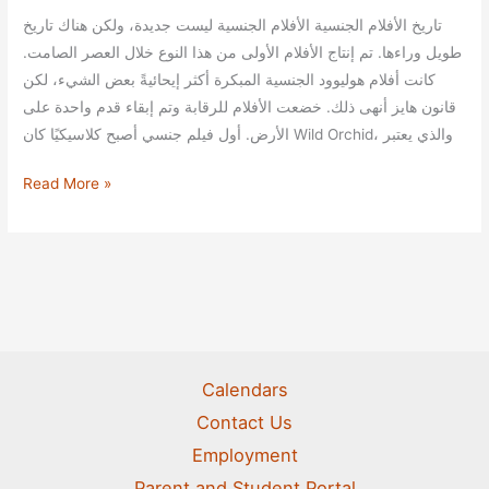
تاريخ الأفلام الجنسية الأفلام الجنسية ليست جديدة، ولكن هناك تاريخ
طويل وراءها. تم إنتاج الأفلام الأولى من هذا النوع خلال العصر الصامت.
كانت أفلام هوليوود الجنسية المبكرة أكثر إيحائيةً بعض الشيء، لكن
قانون هايز أنهى ذلك. خضعت الأفلام للرقابة وتم إبقاء قدم واحدة على
الأرض. أول فيلم جنسي أصبح كلاسيكيًا كان Wild Orchid، والذي يعتبر
تاريخ
Read More »
الأفلام
الجنسية
Calendars
Contact Us
Employment
Parent and Student Portal