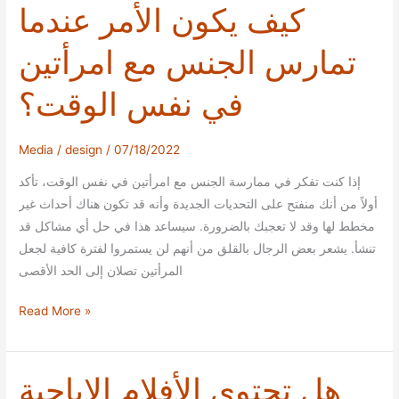
de
كيف يكون الأمر عندما
continut
تمارس الجنس مع امرأتين
porno
in
في نفس الوقت؟
Romania
Media
/
design
/
07/18/2022
إذا كنت تفكر في ممارسة الجنس مع امرأتين في نفس الوقت، تأكد
أولاً من أنك منفتح على التحديات الجديدة وأنه قد تكون هناك أحداث غير
مخطط لها وقد لا تعجبك بالضرورة. سيساعد هذا في حل أي مشاكل قد
تنشأ. يشعر بعض الرجال بالقلق من أنهم لن يستمروا لفترة كافية لجعل
المرأتين تصلان إلى الحد الأقصى
كيف
Read More »
يكون
الأمر
عندما
هل تحتوي الأفلام الإباحية